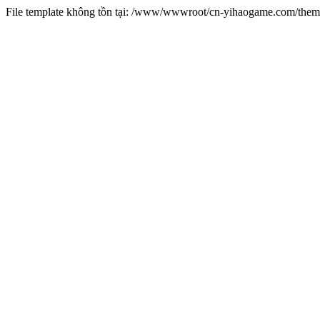
File template không tồn tại: /www/wwwroot/cn-yihaogame.com/th